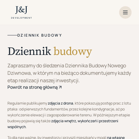
DZIENNIK BUDOWY
Mieszkania
Dziennik
budowy
Galeria wnętrz
Zapraszamy do śledzenia Dziennika Budowy Nowego
Dziennik budowy
Dziwnowa, w którym na bieżąco dokumentujemy każdy
etap realizacji naszej inwestycji.
Doradztwo finansowe
Powrót na stronę główną
Umów spotkanie
Regularnie publikujemy
zdjęcia z drona
, które pokazują postęp prac z lotu
ptaka: od pierwszych fundamentów, przez kolejne kondygnacje, aż po
wykończenie elewacji i zagospodarowanie terenu. W późniejszym etapie
budowy pojawią się także
zdjęcia wnętrz, wykończeń i przestrzeni
wspólnych
.
To dla nas ważne, by inwestorzy i przyszli mieszkańcy mogli
na własne